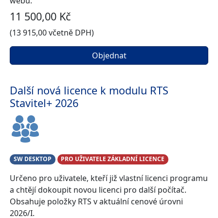
webu.
11 500,00 Kč
(13 915,00 včetně DPH)
Objednat
Další nová licence k modulu RTS
Stavitel+ 2026
SW DESKTOP
PRO UŽIVATELE ZÁKLADNÍ LICENCE
Určeno pro uživatele, kteří již vlastní licenci programu
a chtějí dokoupit novou licenci pro další počítač.
Obsahuje položky RTS v aktuální cenové úrovni
2026/I.